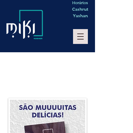
Horários
Cashrut
Yashan