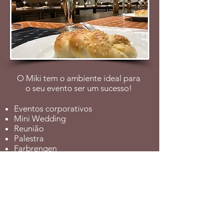
O Miki tem o ambiente ideal para
o seu evento ser um sucesso!
Eventos corporativos
Mini Wedding
Reunião
Palestra
Farbrengen
Sheva Brachot
Shiur
Campeonato de jogos
E muito mais!
Preparamos tudo com muito
carinho!