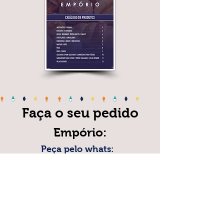
Faça o seu pedido
Empório:
Peça pelo whats:
(11) 93277-6742
Ou fale conosco:
(11) 2777-3336