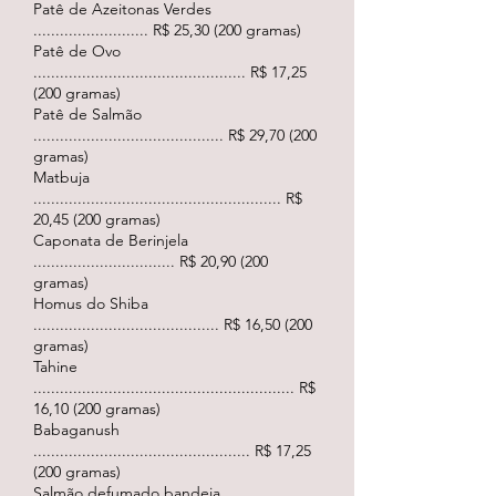
Patê de Azeitonas Verdes
.......................... R$ 25,30 (200 gramas)
Patê de Ovo
................................................ R$ 17,25
(200 gramas)
Patê de Salmão
........................................... R$ 29,70 (200
gramas)
Matbuja
........................................................ R$
20,45 (200 gramas)
Caponata de Berinjela
................................ R$ 20,90 (200
gramas)
Homus do Shiba
.......................................... R$ 16,50 (200
gramas)
Tahine
........................................................... R$
16,10 (200 gramas)
Babaganush
................................................. R$ 17,25
(200 gramas)
Salmão defumado bandeja