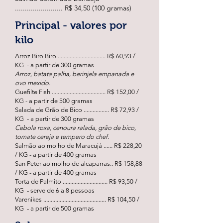
........................ R$ 34,50 (100 gramas)
Principal - valores por
kilo
Arroz Biro Biro ................................ R$ 60,93 /
KG - a partir de 300 gramas
Arroz, batata palha, berinjela empanada e
ovo mexido.
Guefilte Fish .................................... R$ 152,00 /
KG - a partir de 500 gramas
Salada de Grão de Bico ................. R$ 72,93 /
KG - a partir de 300 gramas
Cebola roxa, cenoura ralada, grão de bico,
tomate cereja e tempero do chef.
Salmão ao molho de Maracujá ...... R$ 228,20
/ KG - a partir de 400 gramas
San Peter ao molho de alcaparras.. R$ 158,88
/ KG - a partir de 400 gramas
Torta de Palmito .............................. R$ 93,50 /
KG - serve de 6 a 8 pessoas
Varenikes .......................................... R$ 104,50 /
KG - a partir de 500 gramas