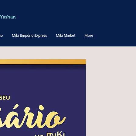
Yashan
io
Miki Empório Express
Miki Market
More