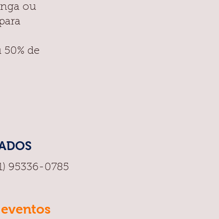
inga ou
 para
u 50% de
DADOS
1) 95336-0785
 eventos