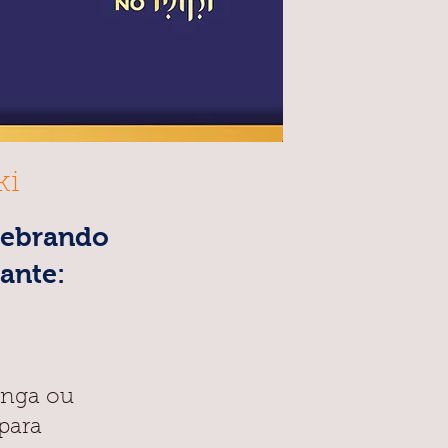
ki
lebrando
ante:
inga ou
 para