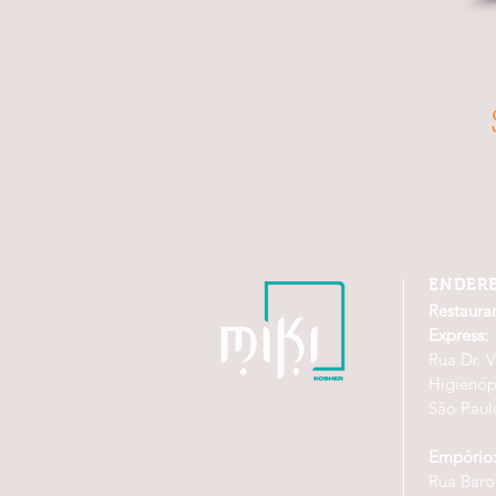
ENDER
Restaura
Express:
Rua Dr. V
Higienóp
São Paul
Empório
Rua Baro