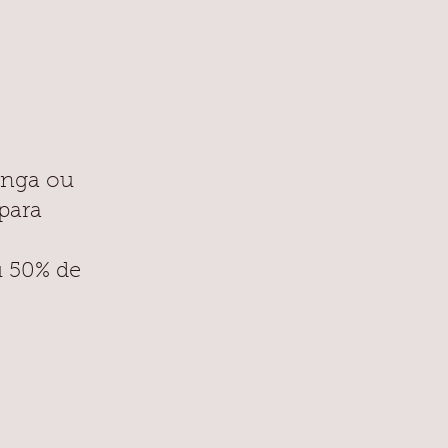
inga ou
 para
u 50% de