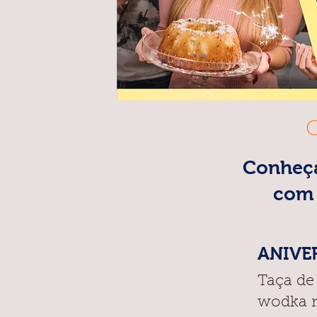
C
Conheça
com 
ANIVER
Taça de
wodka n