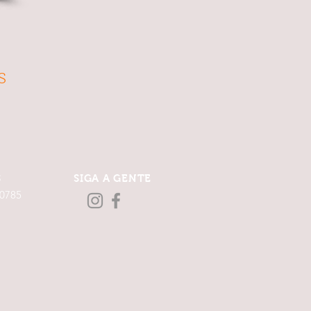
s
S
SIGA A GENTE
-0785