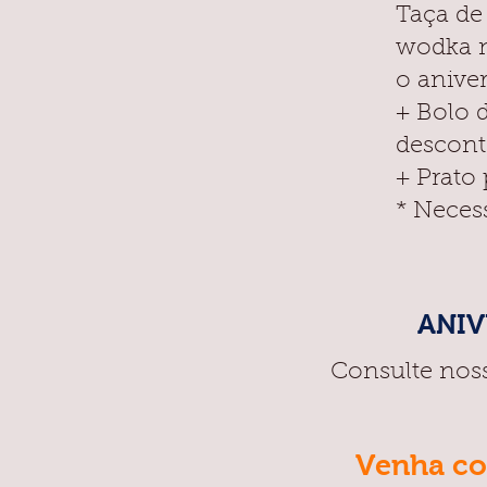
Taça de
wodka n
o aniver
+ Bolo 
descont
+ Prato 
* Neces
ANIV
Consulte nos
Venha co