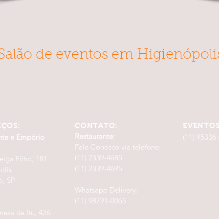
Salão de eventos em Higienópoli
EÇOS:
CONTATO:
EVENTO
Restaurante:
nte e Empório
(11) 95336
Fale Conosco via telefone:
(11) 2339-4685
eiga Filho, 181
(11) 2339-4695
olis
o, SP
Whatsapp Delivery:
(11) 98791-0065
:
nesa de Itu, 426