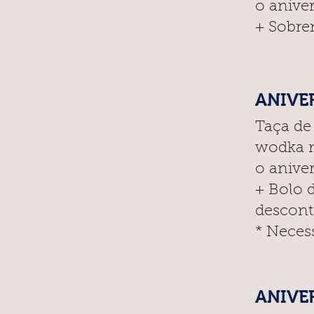
o aniver
+ Sobre
ANIVER
Taça de
wodka n
o aniver
+ Bolo 
descont
* Neces
ANIVER