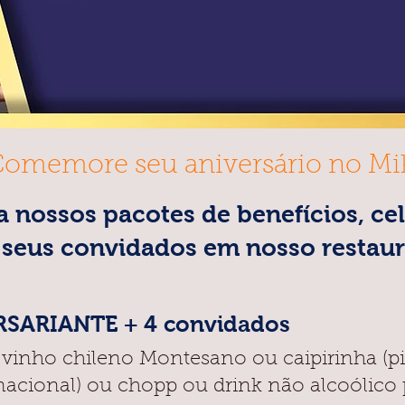
omemore seu aniversário no Mi
 nossos pacotes de benefícios, ce
seus convidados em nosso restaur
SARIANTE + 4 convidados
 vinho chileno Montesano ou caipirinha (p
acional) ou chopp ou drink não alcoólico